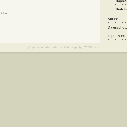
Impres
Preisli
4,00€
Anfahrt
€
Datenschutz
Impressum
(c) pension-holzapfel.com Webdesign by:
TA550.com